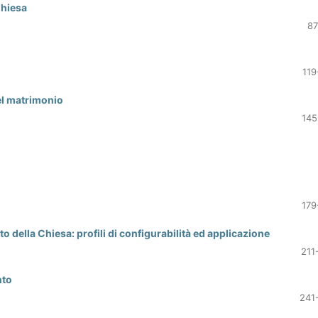
Chiesa
87
119
el matrimonio
145
179
ritto della Chiesa: profili di configurabilità ed applicazione
211
nto
241