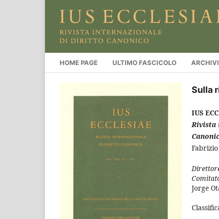
HOME PAGE
ULTIMO FASCICOLO
ARCHIVI
Sulla r
IUS EC
Rivista 
Canonic
Fabrizio
Direttor
Comitato
Jorge Ot
Classifi