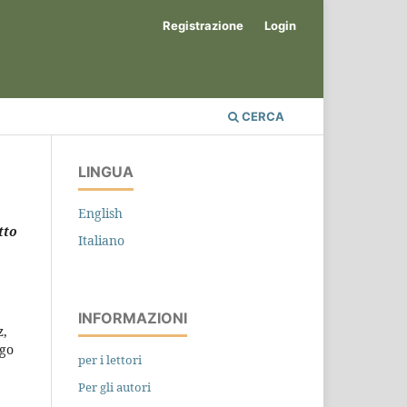
Registrazione
Login
CERCA
LINGUA
English
tto
Italiano
INFORMAZIONI
z,
igo
per i lettori
Per gli autori