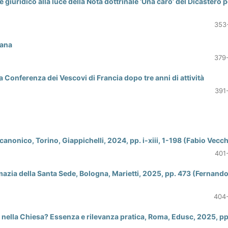
giuridico alla luce della Nota dottrinale ‘Una caro’ del Dicastero p
353
mana
379
a Conferenza dei Vescovi di Francia dopo tre anni di attività
391
anonico, Torino, Giappichelli, 2024, pp. i-xiii, 1-198 (Fabio Vecch
401
azia della Santa Sede, Bologna, Marietti, 2025, pp. 473 (Fernand
404
 nella Chiesa? Essenza e rilevanza pratica, Roma, Edusc, 2025, pp