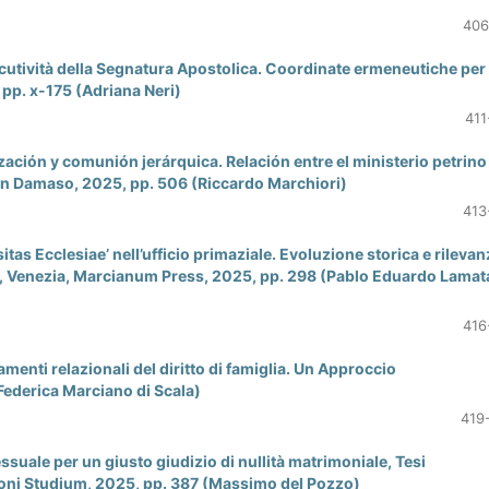
406
utività della Segnatura Apostolica. Coordinate ermeneutiche per
 pp. x-175 (Adriana Neri)
411
n y comunión jerárquica. Relación entre el ministerio petrino 
an Damaso, 2025, pp. 506 (Riccardo Marchiori)
413
as Ecclesiae’ nell’ufficio primaziale. Evoluzione storica e rilevan
ms, Venezia, Marcianum Press, 2025, pp. 298 (Pablo Eduardo Lamat
416
enti relazionali del diritto di famiglia. Un Approccio
Federica Marciano di Scala)
419
uale per un giusto giudizio di nullità matrimoniale, Tesi
ioni Studium, 2025, pp. 387 (Massimo del Pozzo)