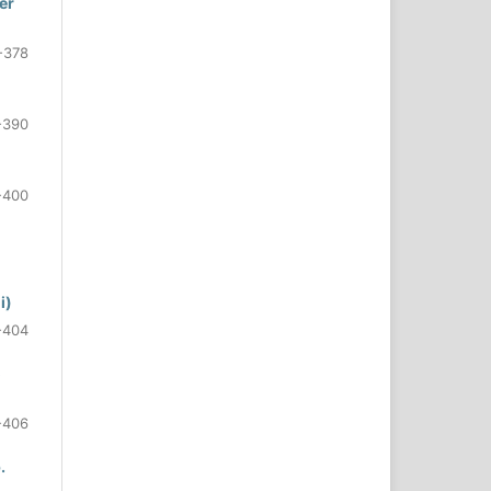
er
-378
-390
-400
i)
-404
o
-406
.