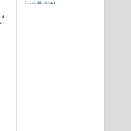
Per i bibliotecari
ante
ori