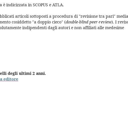
ta è indicizzata in SCOPUS e ATLA.
blicati articoli sottoposti a procedura di "revisione tra pari" medi
ento cosiddetto "a doppio cieco" (
double-blind peer-review
). I revis
olutamente indipendenti dagli autori e non affiliati alle medesime
elli degli ultimi 2 anni.
ra editore