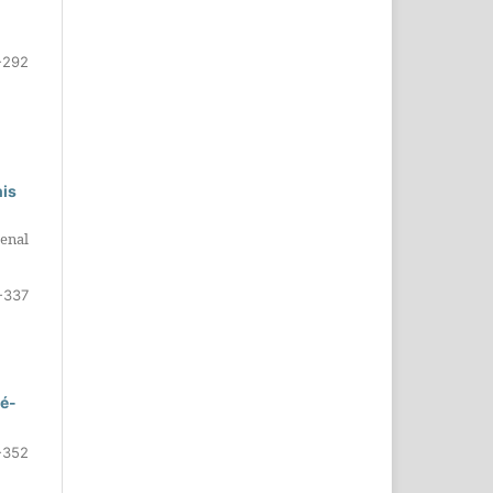
-292
nis
Penal
-337
ré-
-352