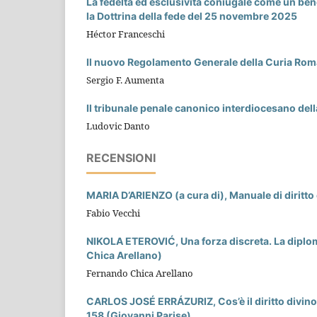
La fedeltà ed esclusività coniugale come un bene 
la Dottrina della fede del 25 novembre 2025
Héctor Franceschi
Il nuovo Regolamento Generale della Curia Ro
Sergio F. Aumenta
Il tribunale penale canonico interdiocesano dell
Ludovic Danto
RECENSIONI
MARIA D’ARIENZO (a cura di), Manuale di diritto c
Fabio Vecchi
NIKOLA ETEROVIĆ, Una forza discreta. La diplom
Chica Arellano)
Fernando Chica Arellano
CARLOS JOSÉ ERRÁZURIZ, Cos’è il diritto divino
158 (Giovanni Parise)