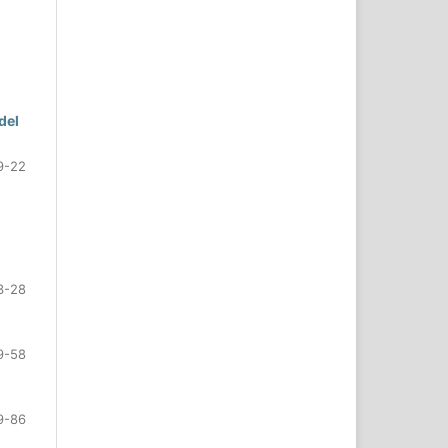
del
9-22
3-28
9-58
9-86