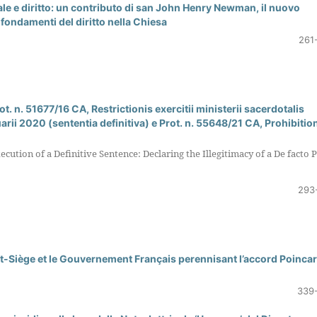
nale e diritto: un contributo di san John Henry Newman, il nuovo
ai fondamenti del diritto nella Chiesa
261
. n. 51677/16 CA, Restrictionis exercitii ministerii sacerdotalis
arii 2020 (sententia definitiva) e Prot. n. 55648/21 CA, Prohibitio
cution of a Definitive Sentence: Declaring the Illegitimacy of a De facto 
293
nt-Siège et le Gouvernement Français perennisant l’accord Poinca
339