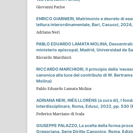
Giovanni Parise
ENRICO GIARNIERI, Matrimonio e decreto di esec
lettura interordinamentale, Bari, Cacucci, 2024,
Adriana Neri
PABLO EDUARDO LAMATA MOLINA, Descentralizació
ministerio episcopal, Madrid, Universidad de S
Riccardo Marchiori
RICCARDO MARCHIORI, Il principio della ‘necessit
canonica alla luce del contributo di W. Bertra
Molina)
Pablo Eduardo Lamata Molina
ADRIANA NERI, INÉS LLORÉNS (a cura di), I fondam
interdisciplinare, Roma, Edusc, 2022, pp. 530 (
Federica Marciano di Scala
GIUSEPPE PALAZZO, La scelta della forma process
Gregoriana. Serie Diritto Canonico, Roma, Ediz