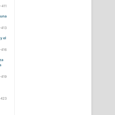
-411
 una
-413
y el
-416
za
a
-419
-423